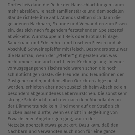
Dorfes ließ dann die Reihe der Hausschlachtungen kaum
mehr abreißen. Je nach Familienstärke und dem sozialen
Stande richtete ihre Zahl. Abends stellten sich dann die
geladenen Nachbarn, Freunde und Verwandten zum Essen
ein, das sich nach folgendem feststehenden Speisezettel
abwickelte: Wurstsuppe mit Reis oder Brot als Einlage,
Sauerkraut und Erbsenbrei und frischem Fleisch und als
Abschluß Schweinepfeffer mit Fleisch. Besonders stolz war
die Hausfrau, wenn der „Pfeffer“ gut geraten war, was
nicht immer und auch nicht jeder Köchin gelang. In einer
vorausgegangenen Tischrunde waren schon die noch
schulpflichtigen Gäste, die Freunde und Freundinnen der
Gastgeberkinder, mit denselben Gerichten abgespeist
worden, erhielten aber noch zusätzlich beim Abschied ein
besonders abgebundenes Leberwürstchen. Die sonst sehr
strenge Schulzucht, nach der nach dem Abendläuten in
der Dämmerstunde kein Kind mehr auf der Straße sich
blicken lassen durfte, wenn es nicht in Begleitung von
Erwachsenen Angehörigen ging, war in der
Metzelsuppenzeit etwas gelockert. Dazu kam, daß den
Nachbarn und Verwandten auch noch für eine ganze