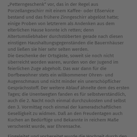
„Petterngeschenk“ vor, das in der Regel aus
Porzellangeschirr mit einem Kaffee- oder Eßservice
bestand und das frühere Zinngeschirr abgelöst hatte;
einige Proben von letzterem als Andenken aus dem
elterlichen Hause konnte ich retten; denn
Altertumsliebhaber durchstöberten gerade nach diesen
einstigen Haushaltungsgegenständen die Bauernhäuser
und ließen sie hier sehr selten werden.
Die Geschenke der Ortsgäste, soweit sie noch nicht
überreicht worden waren, wurden von der Jugend im
feierlichen Zuge abgeholt. Das war dann für die
Dorfbewohner stets ein willkommener Ohren- und
Augenschmaus und nicht minder ein unerschöpflicher
Gesprächsstoff. Der weitere Ablauf ähnelte dem des ersten
Tages; die Unentwegten fanden es für selbstverständlich,
auch die 2. Nacht noch einmal durchzukosten und selbst
den 3. Vormittag noch einmal der kameradschaftlichen
Geselligkeit zu widmen. Daß an den Freudentagen auch
Kuchen an Bedürftige und Bekannte in reichem Maße
verschenkt wurde, war Ehrensache.
Eingeleitet und vorbereitet wurde die Hochzeit durch den