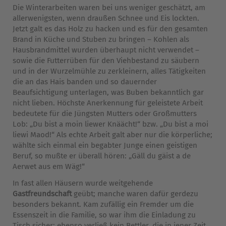
Die Winterarbeiten waren bei uns weniger geschätzt, am
allerwenigsten, wenn draußen Schnee und Eis lockten.
Jetzt galt es das Holz zu hacken und es für den gesamten
Brand in Küche und Stuben zu bringen – Kohlen als
Hausbrandmittel wurden überhaupt nicht verwendet –
sowie die Futterrüben für den Viehbestand zu säubern
und in der Wurzelmühle zu zerkleinern, alles Tätigkeiten
die an das Hais banden und so dauernder
Beaufsichtigung unterlagen, was Buben bekanntlich gar
nicht lieben. Höchste Anerkennung für geleistete Arbeit
bedeutete für die Jüngsten Mutters oder Großmutters
Lob: „Du bist a moin liewer Knäächt!“ bzw. „Du bist a moi
liewi Maod!“ Als echte Arbeit galt aber nur die körperliche;
wählte sich einmal ein begabter Junge einen geistigen
Beruf, so mußte er überall hören: „Gäll du gäist a de
Aerwet aus em Wäg!“
In fast allen Häusern wurde weitgehende
Gastfreundschaft
geübt; manche waren dafür gerdezu
besonders bekannt. Kam zufällig ein Fremder um die
Essenszeit in die Familie, so war ihm die Einladung zu
Tisch sicher; ebenso verließ kein Bettler, die in jener Zeit