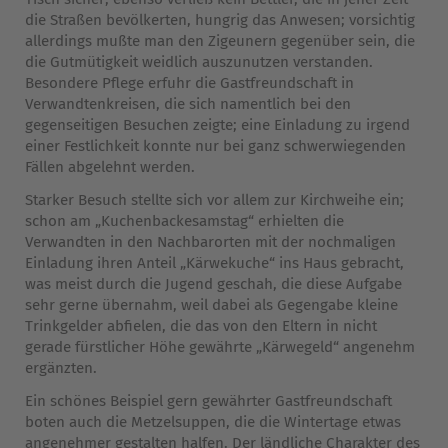
die Straßen bevölkerten, hungrig das Anwesen; vorsichtig
allerdings mußte man den Zigeunern gegenüber sein, die
die Gutmütigkeit weidlich auszunutzen verstanden.
Besondere Pflege erfuhr die Gastfreundschaft in
Verwandtenkreisen, die sich namentlich bei den
gegenseitigen Besuchen zeigte; eine Einladung zu irgend
einer Festlichkeit konnte nur bei ganz schwerwiegenden
Fällen abgelehnt werden.
Starker Besuch stellte sich vor allem zur Kirchweihe ein;
schon am „Kuchenbackesamstag“ erhielten die
Verwandten in den Nachbarorten mit der nochmaligen
Einladung ihren Anteil „Kärwekuche“ ins Haus gebracht,
was meist durch die Jugend geschah, die diese Aufgabe
sehr gerne übernahm, weil dabei als Gegengabe kleine
Trinkgelder abfielen, die das von den Eltern in nicht
gerade fürstlicher Höhe gewährte „Kärwegeld“ angenehm
ergänzten.
Ein schönes Beispiel gern gewährter Gastfreundschaft
boten auch die Metzelsuppen, die die Wintertage etwas
angenehmer gestalten halfen. Der ländliche Charakter des