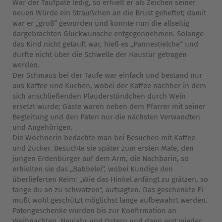
War der Taufpate ledig, so erhielt er als Zeichen seiner
neuen Würde ein Sträußchen an die Brust geheftet; damit
war er „groß“ geworden und konnte nun die allseitig
dargebrachten Glückwünsche entgegennehmen. Solange
das Kind nicht getauft war, hieß es „Pannestielche“ und
durfte nicht über die Schwelle der Haustür getragen
werden.
Der Schmaus bei der Taufe war einfach und bestand nur
aus Kaffee und Kuchen, wobei der Kaffee nachher in dem
sich anschließenden Plauderstündchen durch Wein
ersetzt wurde; Gäste waren neben dem Pfarrer mit seiner
Begleitung und den Paten nur die nächsten Verwandten
und Angehörigen.
Die Wöchnerin bedachte man bei Besuchen mit Kaffee
und Zucker. Besuchte sie später zum ersten Male, den
jungen Erdenbürger auf dem Arm, die Nachbarin, so
erhielten sie das „Babbelei“, wobei Kundige den
überlieferten Reim: „Wie das Hinkel anfängt zu grätzen, so
fange du an zu schwätzen“, aufsagten. Das geschenkte Ei
mußt wohl geschützt möglichst lange aufbewahrt werden.
Patengeschenke wurden bis zur Konfirmation an
Weihnachten, Neujahr und Ostern und dann erst wieder