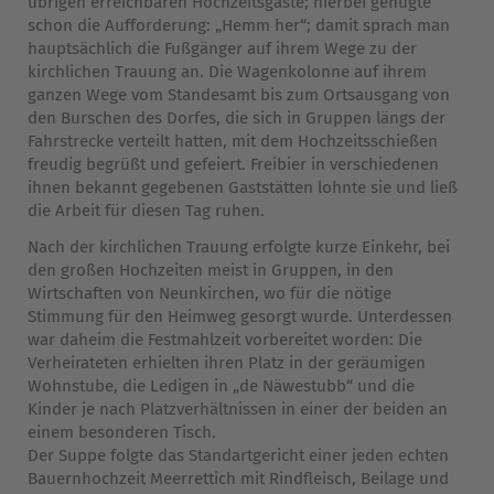
übrigen erreichbaren Hochzeitsgäste; hierbei genügte
schon die Aufforderung: „Hemm her“; damit sprach man
hauptsächlich die Fußgänger auf ihrem Wege zu der
kirchlichen Trauung an. Die Wagenkolonne auf ihrem
ganzen Wege vom Standesamt bis zum Ortsausgang von
den Burschen des Dorfes, die sich in Gruppen längs der
Fahrstrecke verteilt hatten, mit dem Hochzeitsschießen
freudig begrüßt und gefeiert. Freibier in verschiedenen
ihnen bekannt gegebenen Gaststätten lohnte sie und ließ
die Arbeit für diesen Tag ruhen.
Nach der kirchlichen Trauung erfolgte kurze Einkehr, bei
den großen Hochzeiten meist in Gruppen, in den
Wirtschaften von Neunkirchen, wo für die nötige
Stimmung für den Heimweg gesorgt wurde. Unterdessen
war daheim die Festmahlzeit vorbereitet worden: Die
Verheirateten erhielten ihren Platz in der geräumigen
Wohnstube, die Ledigen in „de Näwestubb“ und die
Kinder je nach Platzverhältnissen in einer der beiden an
einem besonderen Tisch.
Der Suppe folgte das Standartgericht einer jeden echten
Bauernhochzeit Meerrettich mit Rindfleisch, Beilage und