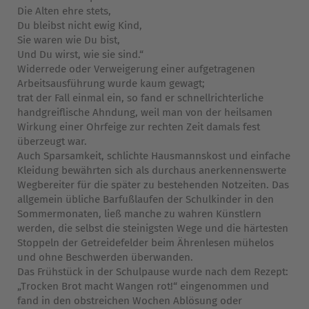
Die Alten ehre stets,
Du bleibst nicht ewig Kind,
Sie waren wie Du bist,
Und Du wirst, wie sie sind.“
Widerrede oder Verweigerung einer aufgetragenen
Arbeitsausführung wurde kaum gewagt;
trat der Fall einmal ein, so fand er schnellrichterliche
handgreiflische Ahndung, weil man von der heilsamen
Wirkung einer Ohrfeige zur rechten Zeit damals fest
überzeugt war.
Auch Sparsamkeit, schlichte Hausmannskost und einfache
Kleidung bewährten sich als durchaus anerkennenswerte
Wegbereiter für die später zu bestehenden Notzeiten. Das
allgemein übliche Barfußlaufen der Schulkinder in den
Sommermonaten, ließ manche zu wahren Künstlern
werden, die selbst die steinigsten Wege und die härtesten
Stoppeln der Getreidefelder beim Ährenlesen mühelos
und ohne Beschwerden überwanden.
Das Frühstück in der Schulpause wurde nach dem Rezept:
„Trocken Brot macht Wangen rot!“ eingenommen und
fand in den obstreichen Wochen Ablösung oder