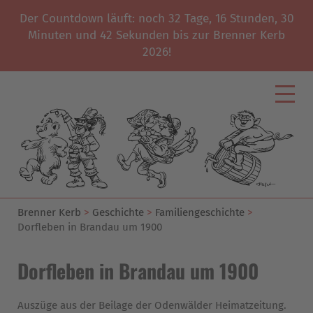
Der Countdown läuft: noch
32
Tage,
16
Stunden,
30
Minuten und
41
Sekunden bis zur Brenner Kerb
2026!
Start
Kerbverein
News
Programm
Geschichte
Brenner Kerb
Geschichte
Familiengeschichte
Unterstützer
Dorfleben in Brandau um 1900
Galerie
Dorfleben in Brandau um 1900
Impressum
Auszüge aus der Beilage der Odenwälder Heimatzeitung.