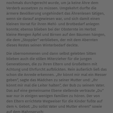
nochmals durchgerecht wurde, um ja keine Ähre dem
Verderb aussetzen zu müssen. Umgekehrt durfte die
ärmere Bevölkerung ungehindert das Ährenlesen tätigen,
wenn sie darauf angewiesen war, und sich damit einen
kleinen Vorrat für ihren Mehl- und Brotbedarf anlegen
konnte; ebenso blieben bei der Obsternte im Herbst
kleine Mengen Äpfel und Birnen auf den Bäumen hängen,
die dem „Stoppler“ verblieben, der mit dem Abernten
dieses Restes seinen Winterbedarf deckte.
Die übernommenen und dann selbst gelebten Sitten
blieben auch die stillen Miterzieher für die jungen
Generationen, die zu ihren Eltern und Großeltern mit
Achtung und Ehrfurcht aufblickten. Rein äußerlich ließ das
schon die Anrede erkennen. „Ihr könnt mir mal ein Messer
geben“, sagte das Mädchen zu seiner Mutter und: „Ihr
könnt mir mal die Leiter halten“, der Bub zu seinem Vater.
Das auf eine gemeinsame Ebene stellende vertraute „Du“
war nur in einigen wenigen Familien zu hören. Der von
den Eltern errichtete Wegweiser für die Kinder fußte auf
dem 4. Gebot: „Du sollst Vater und Mutter ehren!“ sowie
auf dem Mahnspruch: