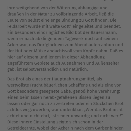
Ihre weitgehend von der Witterung abhängige und
draußen in der Natur zu vollbringende Arbeit, ließ die
Leute von selbst eine enge Bindung zu Gott finden. Die
Feldarbeit wurde mit walte Gott“ eingeleitet und beendet.
Ein besonders eindringliches Bild bot der Bauersmann,
wenn er nach abklingendem Tagewerk noch auf seinem
Acker war, das Dorfglöcklein zum Abendläuten anhub und
der Hut oder Mütze andachtsvoll vom Kopfe nahm. Daß es
hier auf diesem und jenem in dieser Abhandlung
angeführtem Gebiete auch Ausnahmen und Außenseiter
gab, ist selbstverständlich und natürlich.
Das Brot als eines der Hauptnahrungsmittel, als
wertvollste Frucht bäuerlichen Schaffens und als eine von
Gott besonders gesegnete Gabe, genoß hohe Verehrung;
einen beim Essen herab-gefallenen Bissen liegen zu
lassen oder gar noch zu zertreten oder ein Stückchen Brot
achtlos wegzuwerfen, war undenkbar. „Wer das Brot nicht
achtet und nicht ehrt, ist seiner unwürdig und nicht wert!“
Diese innere Einstellung zeigte sich schon in der
Getreideernte, wobei der Acker n nach dem Garbenbinden