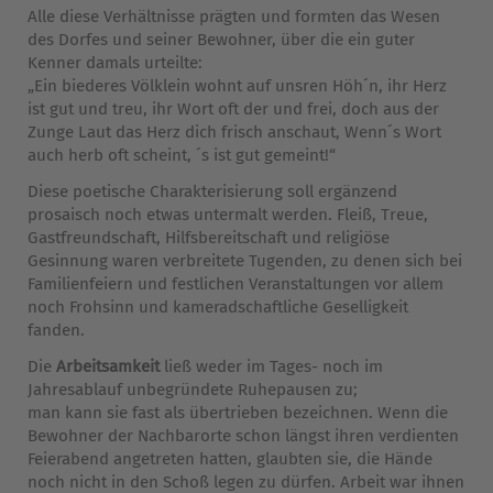
Alle diese Verhältnisse prägten und formten das Wesen
des Dorfes und seiner Bewohner, über die ein guter
Kenner damals urteilte:
„Ein biederes Völklein wohnt auf unsren Höh´n, ihr Herz
ist gut und treu, ihr Wort oft der und frei, doch aus der
Zunge Laut das Herz dich frisch anschaut, Wenn´s Wort
auch herb oft scheint, ´s ist gut gemeint!“
Diese poetische Charakterisierung soll ergänzend
prosaisch noch etwas untermalt werden. Fleiß, Treue,
Gastfreundschaft, Hilfsbereitschaft und religiöse
Gesinnung waren verbreitete Tugenden, zu denen sich bei
Familienfeiern und festlichen Veranstaltungen vor allem
noch Frohsinn und kameradschaftliche Geselligkeit
fanden.
Die
Arbeitsamkeit
ließ weder im Tages- noch im
Jahresablauf unbegründete Ruhepausen zu;
man kann sie fast als übertrieben bezeichnen. Wenn die
Bewohner der Nachbarorte schon längst ihren verdienten
Feierabend angetreten hatten, glaubten sie, die Hände
noch nicht in den Schoß legen zu dürfen. Arbeit war ihnen