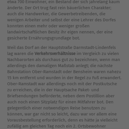
etwa 700 Einwohner, ein Bestand der sich jahrelang kaum
änderte. Der Ort trug fast rein bäuerlichen Charakter;
auch die Handwerker, die Gewerbetreibenden, die
wenigen Arbeiter und selbst der eine Lehrer des Dorfes
konnten einen mehr oder weniger großen
landwirtschaftlichen Besitz ihr eigen nennen, der eine
gesicherte Ernährungsgrundlage bot.
Weil das Dorf an der Hauptstraße Darmstadt-Lindenfels
lag waren die
Verkehrsverhältnisse
im Vergleich zu vielen
Nachbarorten als durchaus gut zu bezeichnen, wenn man
allerdings den damaligen Maßstab anlegt; die nächste
Bahnstation Ober-Ramstadt oder Bensheim waren nahezu
15 km entfernt und wurden in der Regel zu Fuß erwandert.
Ober-Ramstadt war allerdings noch mit der Postkutsche
zu erreichen, die in der Hauptsache Paket- und
Briefsendungen beförderte, neben dem Postillion aber
auch noch einen Sitzplatz für einen Mitfahrer bot. Den
gelegentlich einer notwendigen Reise benutzen zu
können, war gar nicht so leicht, dazu war vor allem eine
Vorausbestellung erforderlich, denn es hätte ja vielleicht
zufällig am gleichen Tag noch ein 2. Ortsbewohner