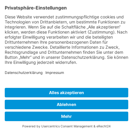
ausschlaggebend sein; manche hielten es auch mit dem
Sprichwort: „Klao unn wacker baut aach en Acker.“
Einige Wochen nach der Hochzeit erfolgte der endgültige
Einzug der jungen Frau in ihr neues Heim. War sie aus
dem Dorfe selbst, so geschah das „unter der Hand“,
gerade wie es den Beteiligten am besten paßte. Kam sie
aber von auswärts, so wurde das namentlich von dem
weiblichen Bevölkerungsteil mit Spannung erwartet; denn
nicht nur die Höhe des geldlichen Vermögens, sondern
auch die Aussteuer galt als Gradmesser der von dem
jungen Ehemann gemachten „Partie“. Auf einem
geschmückten Leiterwagen waren die Möbel,
Wäschestücke und sonstige elterliche Gaben verstaut;
ganz oben thronte das fix und fertig zum Gebrauch
hergerichtete Bett. Neben den Fahrer saß die Einziehende.
Pferde und Peitsche trugen bunten Bänderschmuck;
hinter dem Wagen schritt eine an der Kette geführte
Jungkuh, ein Bindeglied zwischen den Ställen der nun
verwandten Höfe.
Auch bei Trauerfällen zeigte sich das ganze Dorf als eine