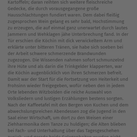
Kartoffeln; daran reihten sich weitere fleischreiche
Gedecke, die durch vorausgegangene große
Hausschlachtungen fundiert waren. Dem dabei fleißig
zugesprochen Wein gelang es sehr bald, Hochstimmung
zu erzeugen, die auf einmal ganz unerwartet durch lautes
Jammern und Wehklagen jähe Unterbrechung fand. In der
Tür erschien die Köchin mit dick verwickeltem Arm und
erklärte unter bitteren Tränen, sie habe sich soeben bei
der Arbeit schwere schmerzende Brandwunden
zugezogen. Die Wissenden nahmen sofort schmunzelnd
ihre Hüte und als darin die Trinkgelder klapperten, war
die Köchin augenblicklich von ihren Schmerzen befreit.
Damit war der Start für die Fortsetzung von Heiterkeit und
Frohsinn wieder freigegeben, wofür neben den in jedem
Orte lebenden Witzbolden die reiche Auswahl von
Volksliedern und lustigen Erzählungen bestens sorgten.
Nach der Kaffeetafel mit den Bergen von Kuchen und dem
abwechslungsreichen Abendessen zog die Jugend in den
Saal einer Wirtschaft, um dort zu den Weisen einer
Ziehharmonika dem Tanze zu huldigen; die Alten blieben
bei Fach- und Unterhaltung über das Tagesgeschehen