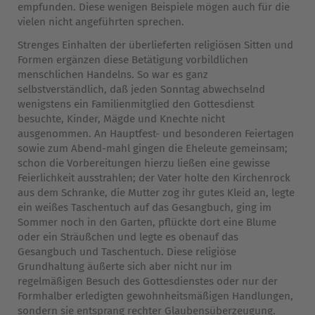
empfunden. Diese wenigen Beispiele mögen auch für die
vielen nicht angeführten sprechen.
Strenges Einhalten der überlieferten religiösen Sitten und
Formen ergänzen diese Betätigung vorbildlichen
menschlichen Handelns. So war es ganz
selbstverständlich, daß jeden Sonntag abwechselnd
wenigstens ein Familienmitglied den Gottesdienst
besuchte, Kinder, Mägde und Knechte nicht
ausgenommen. An Hauptfest- und besonderen Feiertagen
sowie zum Abend-mahl gingen die Eheleute gemeinsam;
schon die Vorbereitungen hierzu ließen eine gewisse
Feierlichkeit ausstrahlen; der Vater holte den Kirchenrock
aus dem Schranke, die Mutter zog ihr gutes Kleid an, legte
ein weißes Taschentuch auf das Gesangbuch, ging im
Sommer noch in den Garten, pflückte dort eine Blume
oder ein Sträußchen und legte es obenauf das
Gesangbuch und Taschentuch. Diese religiöse
Grundhaltung äußerte sich aber nicht nur im
regelmäßigen Besuch des Gottesdienstes oder nur der
Formhalber erledigten gewohnheitsmäßigen Handlungen,
sondern sie entsprang rechter Glaubensüberzeugung.