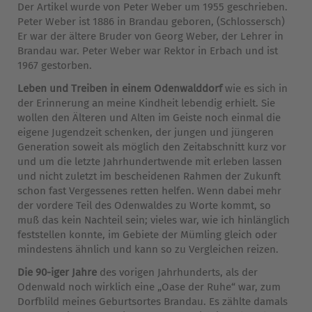
Der Artikel wurde von Peter Weber um 1955 geschrieben.
Datenschutz
Peter Weber ist 1886 in Brandau geboren, (Schlossersch)
Er war der ältere Bruder von Georg Weber, der Lehrer in
Brandau war. Peter Weber war Rektor in Erbach und ist
1967 gestorben.
Leben und Treiben in einem Odenwalddorf
wie es sich in
der Erinnerung an meine Kindheit lebendig erhielt. Sie
wollen den Älteren und Alten im Geiste noch einmal die
eigene Jugendzeit schenken, der jungen und jüngeren
Generation soweit als möglich den Zeitabschnitt kurz vor
und um die letzte Jahrhundertwende mit erleben lassen
und nicht zuletzt im bescheidenen Rahmen der Zukunft
schon fast Vergessenes retten helfen. Wenn dabei mehr
der vordere Teil des Odenwaldes zu Worte kommt, so
muß das kein Nachteil sein; vieles war, wie ich hinlänglich
feststellen konnte, im Gebiete der Mümling gleich oder
mindestens ähnlich und kann so zu Vergleichen reizen.
Die 90-iger Jahre
des vorigen Jahrhunderts, als der
Odenwald noch wirklich eine „Oase der Ruhe“ war, zum
Dorfblild meines Geburtsortes Brandau. Es zählte damals