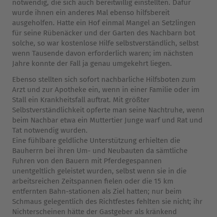
notwendig, die sich auch bereitwillig einstellten. Dafür
wurde ihnen ein anderes Mal ebenso hilfsbereit
ausgeholfen. Hatte ein Hof einmal Mangel an Setzlingen
für seine Rübenäcker und der Garten des Nachbarn bot
solche, so war kostenlose Hilfe selbstverständlich, selbst
wenn Tausende davon erforderlich waren; im nächsten
Jahre konnte der Fall ja genau umgekehrt liegen.
Ebenso stellten sich sofort nachbarliche Hilfsboten zum
Arzt und zur Apotheke ein, wenn in einer Familie oder im
Stall ein Krankheitsfall auftrat. Mit größter
Selbstverständlichkeit opferte man seine Nachtruhe, wenn
beim Nachbar etwa ein Muttertier Junge warf und Rat und
Tat notwendig wurden.
Eine fühlbare geldliche Unterstützung erhielten die
Bauherrn bei ihren Um- und Neubauten da sämtliche
Fuhren von den Bauern mit Pferdegespannen
unentgeltlich geleistet wurden, selbst wenn sie in die
arbeitsreichen Zeitspannen fielen oder die 15 km
entfernten Bahn-stationen als Ziel hatten; nur beim
Schmaus gelegentlich des Richtfestes fehlten sie nicht; ihr
Nichterscheinen hätte der Gastgeber als kränkend