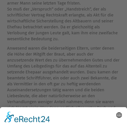
armer Mann seine letzten Tage fristen.
So muß der „Verspruch“ oder „Handstreich“, der als
schriftlicher Vertrag Rechtskraft erlangte, als Akt für die
wirtschaftliche Sicherstellung des Altbauern und seiner
Ehefrau betrachtet werden. Da er gleichzeitig als
Verlobung der jungen Leute galt, kam ihm eine zweifache
wesentliche Bedeutung zu.
Anwesend waren die beiderseitigen Eltern, unter denen
die Höhe der Mitgift der Braut, aber auch der
anzusetzende Wert des zu übernehmenden Gutes und der
Umfang des Leibgedings für das auf das Altenteil zu
setzende Ehepaar ausgehandelt wurden. Dazu kamen der
beamtete Schriftführer, ein oder auch zwei Bekannte, die
als Vermittler in den oft gar zu heftig werdenden
Auseinandersetzungen tätig waren und die beiden
Liebesleute, die aber natürlicherweise an den
Verhandlungen weniger Anteil nahmen; denn sie waren
sich längst einig. War dann endlich alles unter Dach und
Fach gebracht, dann kam bei Speise und Trank, beim
„Woiguff“, die gemütliche Nachfeier.
Doch nicht immer und überall ließ man das Vermögen