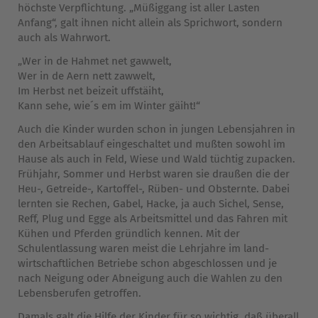
höchste Verpflichtung. „Müßiggang ist aller Lasten
Anfang“, galt ihnen nicht allein als Sprichwort, sondern
auch als Wahrwort.
„Wer in de Hahmet net gawwelt,
Wer in de Aern nett zawwelt,
Im Herbst net beizeit uffstäiht,
Kann sehe, wie´s em im Winter gäiht!“
Auch die Kinder wurden schon in jungen Lebensjahren in
den Arbeitsablauf eingeschaltet und mußten sowohl im
Hause als auch in Feld, Wiese und Wald tüchtig zupacken.
Frühjahr, Sommer und Herbst waren sie draußen die der
Heu-, Getreide-, Kartoffel-, Rüben- und Obsternte. Dabei
lernten sie Rechen, Gabel, Hacke, ja auch Sichel, Sense,
Reff, Plug und Egge als Arbeitsmittel und das Fahren mit
Kühen und Pferden gründlich kennen. Mit der
Schulentlassung waren meist die Lehrjahre im land-
wirtschaftlichen Betriebe schon abgeschlossen und je
nach Neigung oder Abneigung auch die Wahlen zu den
Lebensberufen getroffen.
Damals galt die Hilfe der Kinder für so wichtig, daß überall