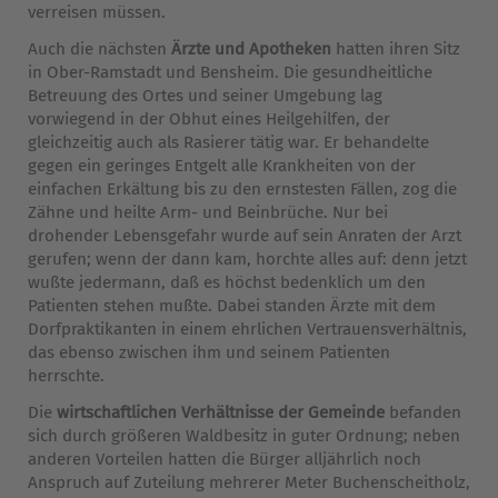
verreisen müssen.
Auch die nächsten
Ärzte und Apotheken
hatten ihren Sitz
in Ober-Ramstadt und Bensheim. Die gesundheitliche
Betreuung des Ortes und seiner Umgebung lag
vorwiegend in der Obhut eines Heilgehilfen, der
gleichzeitig auch als Rasierer tätig war. Er behandelte
gegen ein geringes Entgelt alle Krankheiten von der
einfachen Erkältung bis zu den ernstesten Fällen, zog die
Zähne und heilte Arm- und Beinbrüche. Nur bei
drohender Lebensgefahr wurde auf sein Anraten der Arzt
gerufen; wenn der dann kam, horchte alles auf: denn jetzt
wußte jedermann, daß es höchst bedenklich um den
Patienten stehen mußte. Dabei standen Ärzte mit dem
Dorfpraktikanten in einem ehrlichen Vertrauensverhältnis,
das ebenso zwischen ihm und seinem Patienten
herrschte.
Die
wirtschaftlichen Verhältnisse der Gemeinde
befanden
sich durch größeren Waldbesitz in guter Ordnung; neben
anderen Vorteilen hatten die Bürger alljährlich noch
Anspruch auf Zuteilung mehrerer Meter Buchenscheitholz,