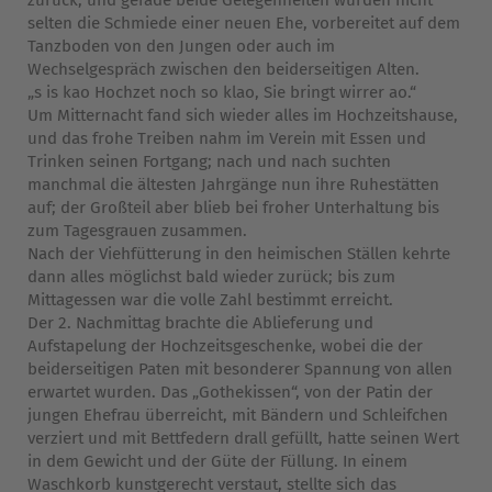
zurück, und gerade beide Gelegenheiten wurden nicht
selten die Schmiede einer neuen Ehe, vorbereitet auf dem
Tanzboden von den Jungen oder auch im
Wechselgespräch zwischen den beiderseitigen Alten.
„s is kao Hochzet noch so klao, Sie bringt wirrer ao.“
Um Mitternacht fand sich wieder alles im Hochzeitshause,
und das frohe Treiben nahm im Verein mit Essen und
Trinken seinen Fortgang; nach und nach suchten
manchmal die ältesten Jahrgänge nun ihre Ruhestätten
auf; der Großteil aber blieb bei froher Unterhaltung bis
zum Tagesgrauen zusammen.
Nach der Viehfütterung in den heimischen Ställen kehrte
dann alles möglichst bald wieder zurück; bis zum
Mittagessen war die volle Zahl bestimmt erreicht.
Der 2. Nachmittag brachte die Ablieferung und
Aufstapelung der Hochzeitsgeschenke, wobei die der
beiderseitigen Paten mit besonderer Spannung von allen
erwartet wurden. Das „Gothekissen“, von der Patin der
jungen Ehefrau überreicht, mit Bändern und Schleifchen
verziert und mit Bettfedern drall gefüllt, hatte seinen Wert
in dem Gewicht und der Güte der Füllung. In einem
Waschkorb kunstgerecht verstaut, stellte sich das