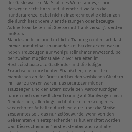
der Gäste war ein Maßstab des Wohlstandes, schon
deswegen recht hoch und überschritt vielfach die
Hundertgrenze, dabei nicht eingerechnet alle diejenigen
die durch besondere Dienstleistungen oder bezeugte
Aufmerksamkeiten mit Speise und Trank versorgt werden
mußten.
Standesamtliche und kirchliche Trauung reihten sich fast
immer unmittelbar aneinander an; bei der ersten waren
neben Trauzeugen nur wenige Teilnehmer anwesend, bei
der zweiten möglichst alle. Zuvor erhielten im
Hochzeitshause alle Gastkinder und die ledigen
Erwachsenen ihre bunten Sträußchen, die bei den
männlichen an der Brust und bei den weiblichen Gliedern
im Haar zu tragen waren. Das Brautpaar mit den
Trauzeugen und den Eltern sowie den Marschtüchtigen
fuhren nach der weltlichen Trauung auf Stuhlwagen nach
Neunkirchen, allerdings nicht ohne ein erzwungenes
wiederholtes Anhalten durch ein quer über die Straße
gespanntes Seil, das nur gelöst wurde, wenn von den
Gehemmten ein entsprechender Tribut errichtet worden
war. Dieses „Hemmen“ erstreckte aber auch auf alle