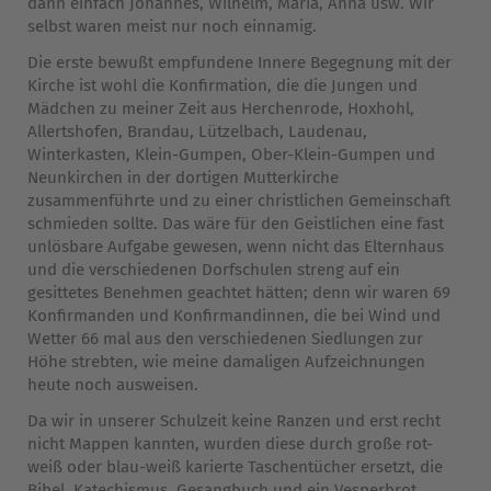
dann einfach Johannes, Wilhelm, Maria, Anna usw. Wir
selbst waren meist nur noch einnamig.
Die erste bewußt empfundene Innere Begegnung mit der
Kirche ist wohl die Konfirmation, die die Jungen und
Mädchen zu meiner Zeit aus Herchenrode, Hoxhohl,
Allertshofen, Brandau, Lützelbach, Laudenau,
Winterkasten, Klein-Gumpen, Ober-Klein-Gumpen und
Neunkirchen in der dortigen Mutterkirche
zusammenführte und zu einer christlichen Gemeinschaft
schmieden sollte. Das wäre für den Geistlichen eine fast
unlösbare Aufgabe gewesen, wenn nicht das Elternhaus
und die verschiedenen Dorfschulen streng auf ein
gesittetes Benehmen geachtet hätten; denn wir waren 69
Konfirmanden und Konfirmandinnen, die bei Wind und
Wetter 66 mal aus den verschiedenen Siedlungen zur
Höhe strebten, wie meine damaligen Aufzeichnungen
heute noch ausweisen.
Da wir in unserer Schulzeit keine Ranzen und erst recht
nicht Mappen kannten, wurden diese durch große rot-
weiß oder blau-weiß karierte Taschentücher ersetzt, die
Bibel, Katechismus, Gesangbuch und ein Vesperbrot