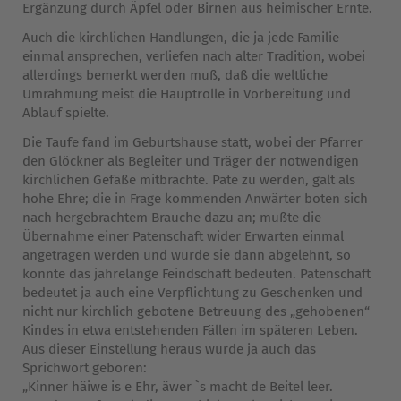
Ergänzung durch Äpfel oder Birnen aus heimischer Ernte.
Auch die kirchlichen Handlungen, die ja jede Familie
einmal ansprechen, verliefen nach alter Tradition, wobei
allerdings bemerkt werden muß, daß die weltliche
Umrahmung meist die Hauptrolle in Vorbereitung und
Ablauf spielte.
Die Taufe fand im Geburtshause statt, wobei der Pfarrer
den Glöckner als Begleiter und Träger der notwendigen
kirchlichen Gefäße mitbrachte. Pate zu werden, galt als
hohe Ehre; die in Frage kommenden Anwärter boten sich
nach hergebrachtem Brauche dazu an; mußte die
Übernahme einer Patenschaft wider Erwarten einmal
angetragen werden und wurde sie dann abgelehnt, so
konnte das jahrelange Feindschaft bedeuten. Patenschaft
bedeutet ja auch eine Verpflichtung zu Geschenken und
nicht nur kirchlich gebotene Betreuung des „gehobenen“
Kindes in etwa entstehenden Fällen im späteren Leben.
Aus dieser Einstellung heraus wurde ja auch das
Sprichwort geboren:
„Kinner häiwe is e Ehr, äwer `s macht de Beitel leer.