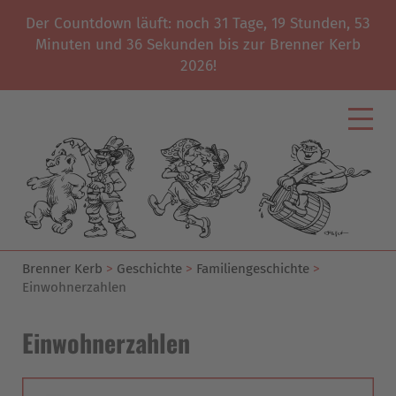
Der Countdown läuft: noch
31
Tage,
19
Stunden,
53
Minuten und
36
Sekunden bis zur Brenner Kerb
2026!
Start
Kerbverein
News
Programm
Geschichte
Brenner Kerb
Geschichte
Familiengeschichte
Unterstützer
Einwohnerzahlen
Galerie
Einwohnerzahlen
Impressum