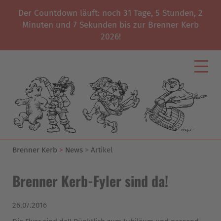
Der Countdown läuft: noch
31
Tage,
5
Stunden,
2
Minuten und
7
Sekunden bis zur Brenner Kerb
2026!
Brenner Kerb
News
Artikel
Brenner Kerb-Fyler sind da!
26.07.2016