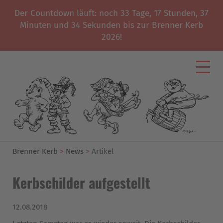
Der Countdown läuft: noch
33
Tage,
17
Stunden,
37
Minuten und
34
Sekunden bis zur Brenner Kerb
2026!
Brenner Kerb
News
Artikel
Kerbschilder aufgestellt
12.08.2018