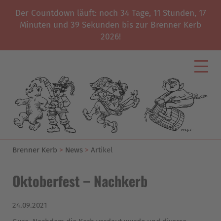
Der Countdown läuft: noch
34
Tage,
11
Stunden,
17
Minuten und
39
Sekunden bis zur Brenner Kerb
2026!
Brenner Kerb
News
Artikel
Oktoberfest – Nachkerb
24.09.2021