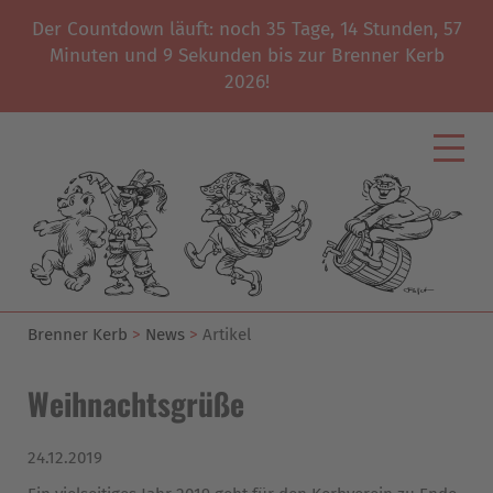
Der Countdown läuft: noch
35
Tage,
14
Stunden,
57
Minuten und
9
Sekunden bis zur Brenner Kerb
2026!
Brenner Kerb
News
Artikel
Weihnachtsgrüße
24.12.2019