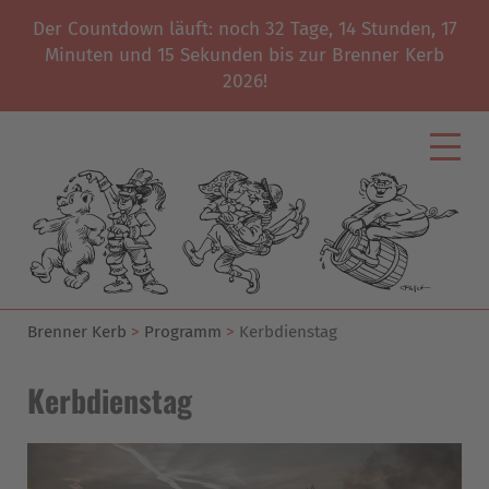
Der Countdown läuft: noch
32
Tage,
14
Stunden,
17
Minuten und
15
Sekunden bis zur Brenner Kerb
2026!
Start
Kerbverein
News
Programm
Geschichte
Brenner Kerb
Programm
Kerbdienstag
Unterstützer
Kerbdienstag
Galerie
Impressum